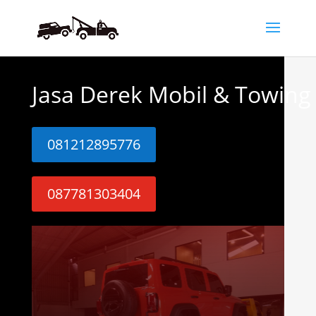
Jasa Derek Mobil & Towing 
081212895776
087781303404